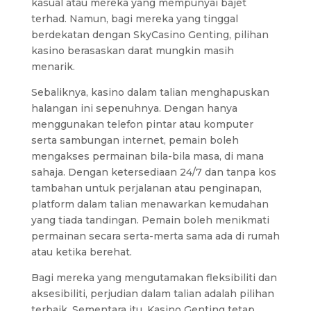
kasual atau mereka yang mempunyai bajet
terhad. Namun, bagi mereka yang tinggal
berdekatan dengan SkyCasino Genting, pilihan
kasino berasaskan darat mungkin masih
menarik.
Sebaliknya, kasino dalam talian menghapuskan
halangan ini sepenuhnya. Dengan hanya
menggunakan telefon pintar atau komputer
serta sambungan internet, pemain boleh
mengakses permainan bila-bila masa, di mana
sahaja. Dengan ketersediaan 24/7 dan tanpa kos
tambahan untuk perjalanan atau penginapan,
platform dalam talian menawarkan kemudahan
yang tiada tandingan. Pemain boleh menikmati
permainan secara serta-merta sama ada di rumah
atau ketika berehat.
Bagi mereka yang mengutamakan fleksibiliti dan
aksesibiliti, perjudian dalam talian adalah pilihan
terbaik. Sementara itu, Kasino Genting tetap