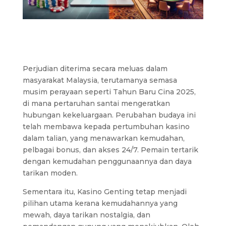
Perjudian diterima secara meluas dalam
masyarakat Malaysia, terutamanya semasa
musim perayaan seperti Tahun Baru Cina 2025,
di mana pertaruhan santai mengeratkan
hubungan kekeluargaan. Perubahan budaya ini
telah membawa kepada pertumbuhan kasino
dalam talian, yang menawarkan kemudahan,
pelbagai bonus, dan akses 24/7. Pemain tertarik
dengan kemudahan penggunaannya dan daya
tarikan moden.
Sementara itu, Kasino Genting tetap menjadi
pilihan utama kerana kemudahannya yang
mewah, daya tarikan nostalgia, dan