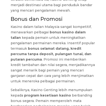
menjadi destinasi utama bagi penduduk bandar
yang mencari pengalaman mewah.
Bonus dan Promosi
Kasino dalam talian Malaysia sangat kompetitif,
menawarkan pelbagai
bonus kasino dalam
talian
kepada pemain untuk meningkatkan
pengalaman permainan mereka. Insentif popular
termasuk
bonus selamat datang, kredit
percuma tanpa deposit, pulangan tunai, dan
putaran percuma
. Promosi ini memberikan
kredit tambahan dan nilai segera, menjadikannya
sangat menarik bagi pemain yang mencari
ganjaran cepat dan cara yang lebih menjimatkan
untuk meneroka pelbagai permainan.
Sebaliknya, Kasino Genting lebih menumpukan
kepada
program kesetiaan kasino
berbanding
bonus segera. Pemain memperoleh mata