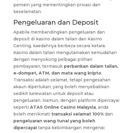
pemain yang mementingkan privasi dan
keselamatan.
Pengeluaran dan Deposit
Apabila membandingkan pengeluaran dan
deposit di kasino dalam talian dan Kasino
Genting, kaedahnya berbeza secara ketara.
Kasino dalam talian mengutamakan kemudahan
dengan menyokong pelbagai pilihan
pembayaran, termasuk
perbankan dalam talian,
e-dompet, ATM, dan mata wang kripto
.
Transaksi adalah selamat, tetapi pengesahan
akaun diperlukan, yang boleh menyebabkan
sedikit kelewatan untuk deposit atau
pengeluaran. Namun, dengan platform dipercayai
seperti
ATAS Online Casino Malaysia
, anda
boleh menikmati
transaksi selamat 100%
dan
pengeluaran wang tunai yang boleh
dipercayai
tanpa kebimbangan mengenai